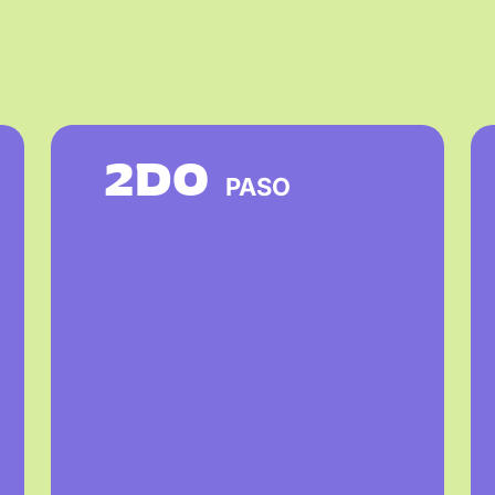
2DO
PASO