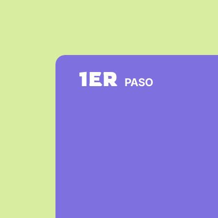
1ER
PASO