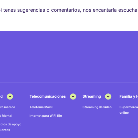
Si tenés sugerencias o comentarios, nos encantaría escucha
ud
Telecomunicaciones
Streaming
Familia y
ro médico
Telefonia Móvil
Streaming de video
Supermerca
online
d Mental
Internet para WIFI fijo
icios de apoyo
cientes