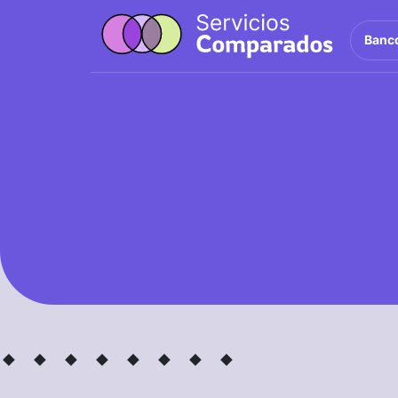
Banc
· ·
· ·
· ·
· ·