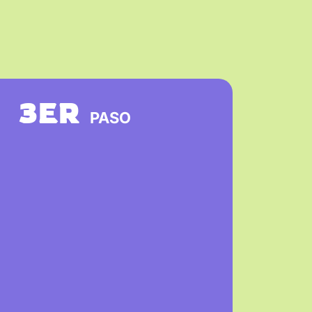
3ER
PASO