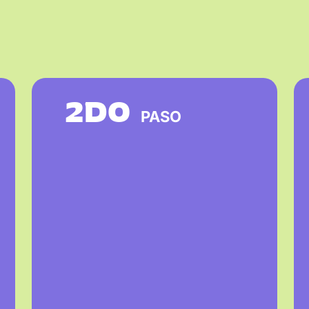
2DO
PASO