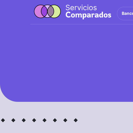
Banc
· ·
· ·
· ·
· ·