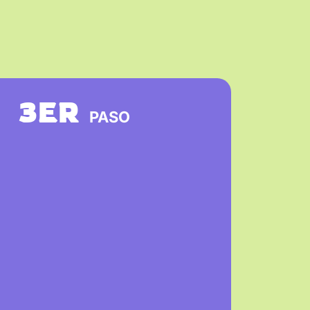
3ER
PASO