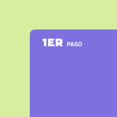
1ER
PASO