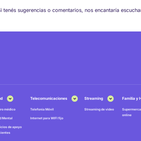
Si tenés sugerencias o comentarios, nos encantaría escucha
ud
Telecomunicaciones
Streaming
Familia y
ro médico
Telefonia Móvil
Streaming de video
Supermerca
online
d Mental
Internet para WIFI fijo
icios de apoyo
cientes