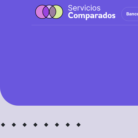
Banc
· ·
· ·
· ·
· ·