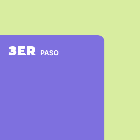
3ER
PASO