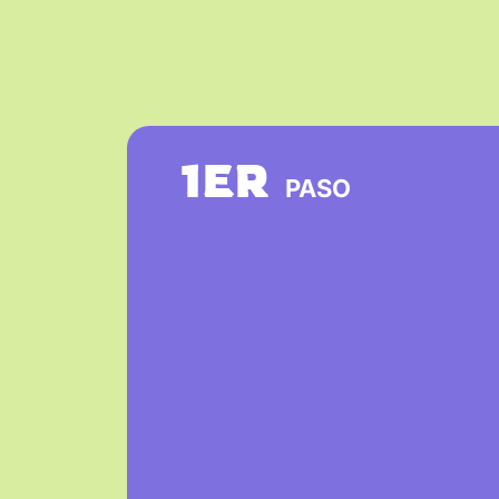
1ER
PASO