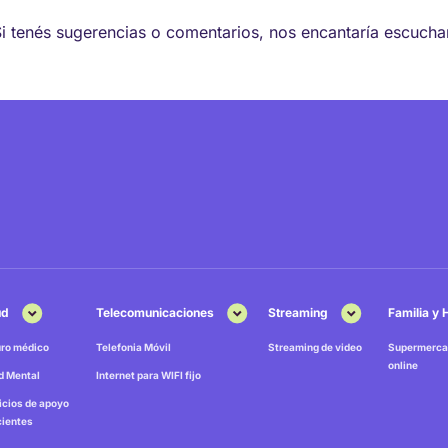
Si tenés sugerencias o comentarios, nos encantaría escucha
ud
Telecomunicaciones
Streaming
Familia y
ro médico
Telefonia Móvil
Streaming de video
Supermerca
online
d Mental
Internet para WIFI fijo
icios de apoyo
cientes