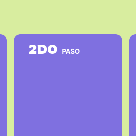
2DO
PASO