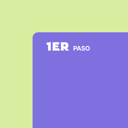
1ER
PASO