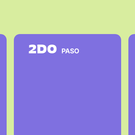
2DO
PASO