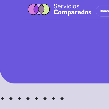
Banc
· ·
· ·
· ·
· ·