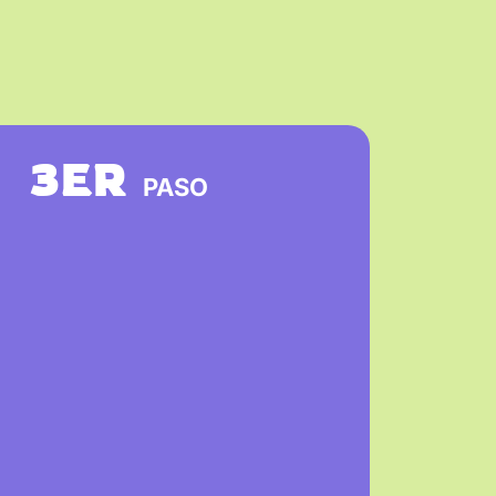
3ER
PASO