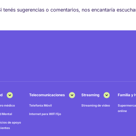
Si tenés sugerencias o comentarios, nos encantaría escucha
ud
Telecomunicaciones
Streaming
Familia y
ro médico
Telefonia Móvil
Streaming de video
Supermerca
online
d Mental
Internet para WIFI fijo
icios de apoyo
cientes